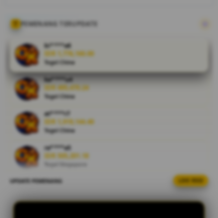
pelayanan
terbaik bagi
para pecinta
PEMENANG TERUPDATE
togel di
Indonesia.
bi****a8
IDR 1,776,160.00
Togel China
V
i
ka****u4
e
IDR 495,470.24
w
Togel China
l
at****r7
i
IDR 1,919,144.40
c
Togel China
e
n
ra****a5
IDR 505,201.18
s
Togel Singapore
e
d
UPDATE PEMENANG
LIVE FEED
la****u0
e
IDR 441,096.86
t
Togel Sydney
a
ar****o8