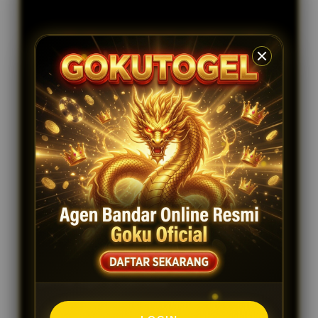
i
IDR 1,358,821.18
l
Togel Sydney
s
GOKUTOGEL |
re****a1
IDR 1,698,104.38
AGEN BANDAR
Togel Singapore
fi****o4
ONLINE RESMI
IDR 1,340,919.76
Togel Japan
GOKU TOGEL
OFFICIAL
GOKUTOGEL hadir sebagai agen bandar
online resmi Goku Togel yang konsisten
memberikan pelayanan terbaik bagi para
pecinta togel di Indonesia.