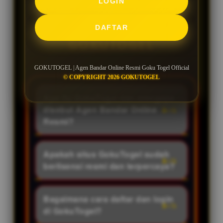
LOGIN
FREQUENTLY ASKED
QUESTIONS AGEN
DAFTAR
GOKUTOGEL
GOKUTOGEL | Agen Bandar Online Resmi Goku Togel Official
© COPYRIGHT 2026 GOKUTOGEL
Apa itu GokuTogel dan mengapa
disebut Agen Bandar Online
Resmi?
GokuTogel adalah agen togel
resmi yang menyediakan akses ke
Apakah situs GokuTogel sudah
berbagai pasaran togel
berlisensi resmi dan terpercaya?
terlengkap seperti Singapore,
GokuTogel merupakan agen
Hongkong, Sydney, Macau, dan
bandar online resmi dengan
Bagaimana cara daftar dan login
puluhan pasaran lainnya. Sebagai
lisensi resmi. Kami telah dipercaya
di GokuTogel?
bandar resmi, GokuTogel
ribuan member di Indonesia sejak